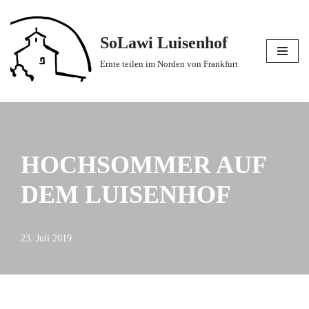
Zum
SoLawi Luisenhof
Inhalt
Ernte teilen im Norden von Frankfurt
springen
HOCHSOMMER AUF
DEM LUISENHOF
23. Juli 2019