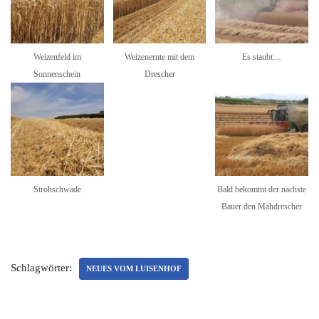
Weizenfeld im
Weizenernte mit dem
Es staubt…
Sonnenschein
Drescher
Strohschwade
Bald bekommt der nächste
Bauer den Mähdrescher
Schlagwörter:
NEUES VOM LUISENHOF