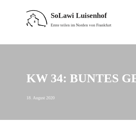
SoLawi Luisenhof
Zum
Inhalt
Ernte teilen im Norden von Frankfurt
springen
KW 34: BUNTES 
18. August 2020