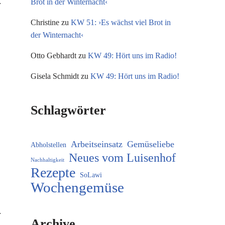
Brot in der Winternacht‹
Christine
zu
KW 51: ›Es wächst viel Brot in
der Winternacht‹
Otto Gebhardt
zu
KW 49: Hört uns im Radio!
Gisela Schmidt
zu
KW 49: Hört uns im Radio!
Schlagwörter
Arbeitseinsatz
Gemüseliebe
Abholstellen
Neues vom Luisenhof
Nachhaltigkeit
Rezepte
SoLawi
Wochengemüse
Archive