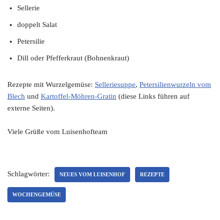
Sellerie
doppelt Salat
Petersilie
Dill oder Pfefferkraut (Bohnenkraut)
Rezepte mit Wurzelgemüse:
Selleriesuppe
,
Petersilienwurzeln vom
Blech
und
Kartoffel-Möhren-Gratin
(diese Links führen auf
externe Seiten).
Viele Grüße vom Luisenhofteam
Schlagwörter:
NEUES VOM LUISENHOF
REZEPTE
WOCHENGEMÜSE