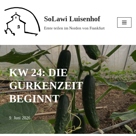
Zum
SoLawi Luisenhof
Inhalt
Ernte teilen im Norden von Frankfurt
springen
KW 24: DIE
GURKENZEIT
BEGINNT
9. Juni 2026