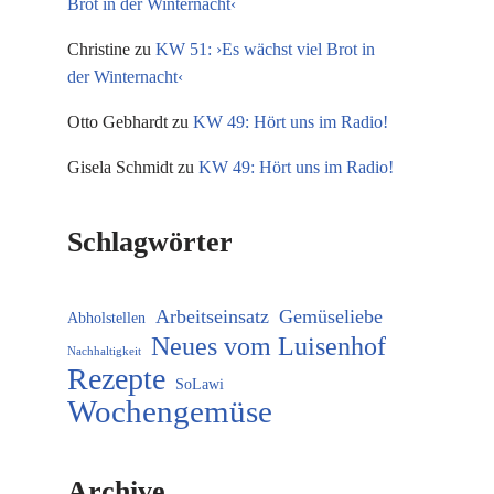
Brot in der Winternacht‹
Christine
zu
KW 51: ›Es wächst viel Brot in
der Winternacht‹
Otto Gebhardt
zu
KW 49: Hört uns im Radio!
Gisela Schmidt
zu
KW 49: Hört uns im Radio!
Schlagwörter
Arbeitseinsatz
Gemüseliebe
Abholstellen
Neues vom Luisenhof
Nachhaltigkeit
Rezepte
SoLawi
Wochengemüse
Archive