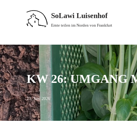
SoLawi Luisenhof
Zum
Inhalt
Ernte teilen im Norden von Frankfurt
springen
KW 26: UMGANG 
23. Juni 2026