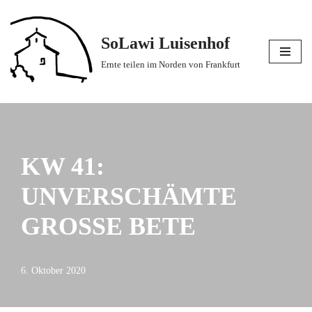
Zum
SoLawi Luisenhof
Inhalt
Ernte teilen im Norden von Frankfurt
springen
KW 41:
UNVERSCHÄMTE
GROSSE BETE
6. Oktober 2020