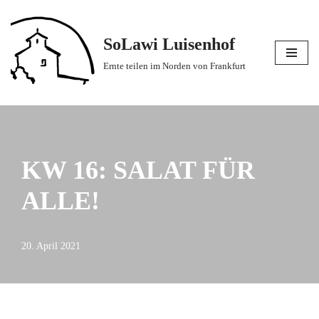
Zum
SoLawi Luisenhof
Inhalt
Ernte teilen im Norden von Frankfurt
springen
KW 16: SALAT FÜR
ALLE!
20. April 2021