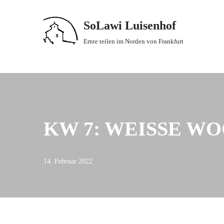
SoLawi Luisenhof
Zum
Inhalt
Ernte teilen im Norden von Frankfurt
springen
KW 7: WEISSE WO
14. Februar 2022