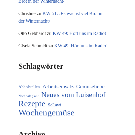
Brot in der Winternacht‹
Christine
zu
KW 51: ›Es wächst viel Brot in
der Winternacht‹
Otto Gebhardt
zu
KW 49: Hört uns im Radio!
Gisela Schmidt
zu
KW 49: Hört uns im Radio!
Schlagwörter
Arbeitseinsatz
Gemüseliebe
Abholstellen
Neues vom Luisenhof
Nachhaltigkeit
Rezepte
SoLawi
Wochengemüse
Archive