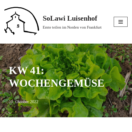
Zum
SoLawi Luisenhof
Inhalt
Ernte teilen im Norden von Frankfurt
springen
KW 41:
WOCHENGEMÜSE
10. Oktober 2022