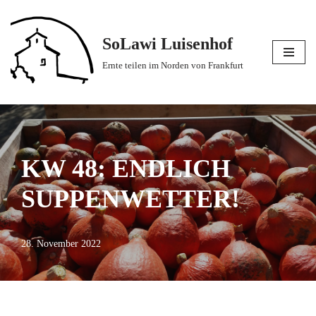
Zum
SoLawi Luisenhof
Inhalt
Ernte teilen im Norden von Frankfurt
springen
KW 48: ENDLICH
SUPPENWETTER!
28. November 2022