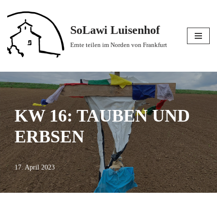
Zum
SoLawi Luisenhof
Inhalt
Ernte teilen im Norden von Frankfurt
springen
KW 16: TAUBEN UND
ERBSEN
17. April 2023