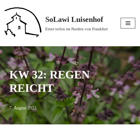
Zum
SoLawi Luisenhof
Inhalt
Ernte teilen im Norden von Frankfurt
springen
KW 32: REGEN
REICHT
7. August 2023