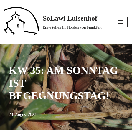
Zum
SoLawi Luisenhof
Inhalt
Ernte teilen im Norden von Frankfurt
springen
KW 35: AM SONNTAG
IST
BEGEGNUNGSTAG!
28. August 2023