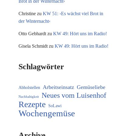
Brot in der Winternacht‹
Christine
zu
KW 51: ›Es wächst viel Brot in
der Winternacht‹
Otto Gebhardt
zu
KW 49: Hört uns im Radio!
Gisela Schmidt
zu
KW 49: Hört uns im Radio!
Schlagwörter
Arbeitseinsatz
Gemüseliebe
Abholstellen
Neues vom Luisenhof
Nachhaltigkeit
Rezepte
SoLawi
Wochengemüse
Archive