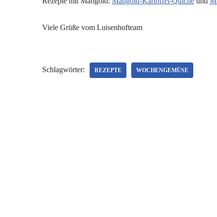
Rezepte mit Mangold:
Mangold-Kartoffel-Quiche
und
M
Viele Grüße vom Luisenhofteam
Schlagwörter:
REZEPTE
WOCHENGEMÜSE