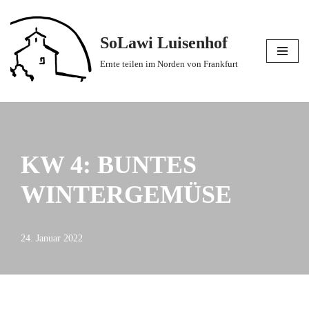
Zum
SoLawi Luisenhof
Inhalt
Ernte teilen im Norden von Frankfurt
springen
KW 4: BUNTES
WINTERGEMÜSE
24. Januar 2022