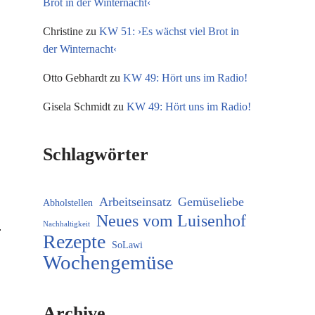
Brot in der Winternacht‹
Christine
zu
KW 51: ›Es wächst viel Brot in
der Winternacht‹
Otto Gebhardt
zu
KW 49: Hört uns im Radio!
Gisela Schmidt
zu
KW 49: Hört uns im Radio!
Schlagwörter
Arbeitseinsatz
Gemüseliebe
Abholstellen
Neues vom Luisenhof
Nachhaltigkeit
Rezepte
SoLawi
Wochengemüse
Archive